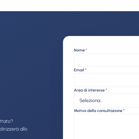
Nome
*
Email
*
Area di interesse
*
Motivo della consultazione
*
attato?
dirizzerà allo