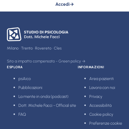
Accedi
→
Milano · Trento · Rovereto · Cles
Sito a impatto compensato - Green policy →
ESPLORA
INFORMAZIONI
psAico
Area pazienti
Pubblicazioni
Lavora con noi
La mente in onda (podcast)
Privacy
Dott. Michele Facci - Official site
Accessibilità
FAQ
Cookie policy
Preferenze cookie