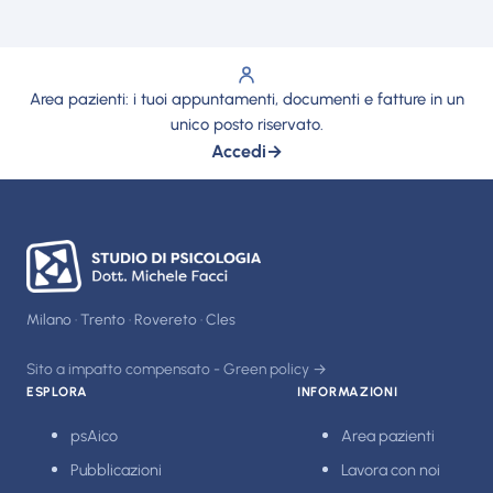
Area pazienti: i tuoi appuntamenti, documenti e fatture in un
unico posto riservato.
Accedi
→
Milano · Trento · Rovereto · Cles
Sito a impatto compensato - Green policy →
ESPLORA
INFORMAZIONI
psAico
Area pazienti
Pubblicazioni
Lavora con noi