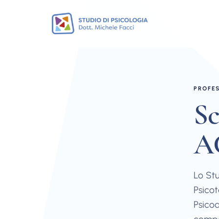
PROFES
Sc
A
Lo Stu
Psicot
Psicod