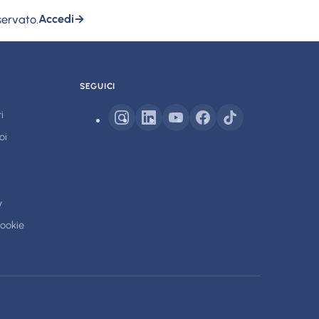
servato.
Accedi
→
SEGUICI
i
oi
y
cookie