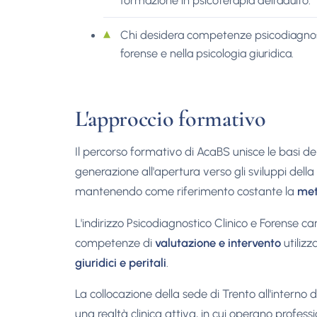
formazione in psicoterapia dell'adulto.
Chi desidera competenze psicodiagnostic
forense e nella psicologia giuridica.
L'approccio formativo
Il percorso formativo di AcaBS unisce le basi d
generazione all'apertura verso gli sviluppi de
mantenendo come riferimento costante la
met
L'indirizzo Psicodiagnostico Clinico e Forense car
competenze di
valutazione e intervento
utilizz
giuridici e peritali
.
La collocazione della sede di Trento all'interno d
una realtà clinica attiva, in cui operano professio