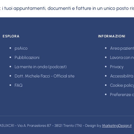
: i tuoi appuntamenti, documenti e fatture in un unico posto ri
ESPLORA
INFORMAZIONI
psAico
Area pazient
Pubblicazioni
Lavora con n
La mente in onda (podcast)
Privacy
Dott. Michele Facci - Official site
Accessibilità
FAQ
Cookie polic
Preferenze 
5UXCR1 - Via A. Pranzelores 87 - 38121 Trento (TN) - Design by
MarketingDesign.it