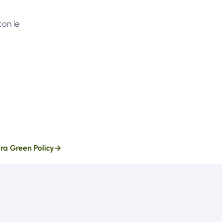
con le
tra Green Policy
→