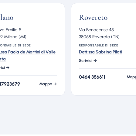
lano
Rovereto
za Emilia 5
Via Benacense 45
9 Milano (MI)
38068 Rovereto (TN)
ONSABILE DI SEDE
RESPONSABILE DI SEDE
.ssa Paola de Martini di Valle
Dott.ssa Sabrina Pilati
rta
Scrivici →
vici →
0464 356611
Map
47923679
Mappa →