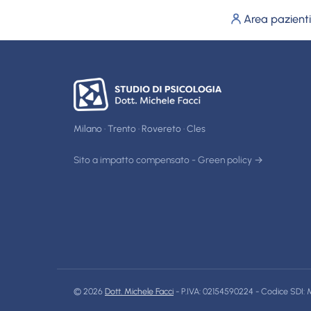
Area pazienti
Milano · Trento · Rovereto · Cles
Sito a impatto compensato - Green policy →
© 2026
Dott. Michele Facci
- P.IVA: 02154590224 - Codice SDI: M