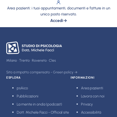
Area pazienti: i tuoi appuntamenti, documenti e fatture in un
unico posto riservato.
Accedi
→
Milano · Trento · Rovereto · Cles
Sito a impatto compensato - Green policy →
ESPLORA
INFORMAZIONI
psAico
Area pazienti
Pubblicazioni
Lavora con noi
La mente in onda (podcast)
Privacy
Dott. Michele Facci - Official site
Accessibilità