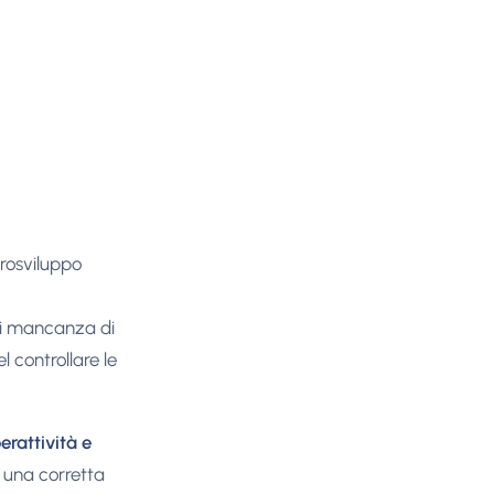
rosviluppo
 di mancanza di
l controllare le
erattività e
r una corretta