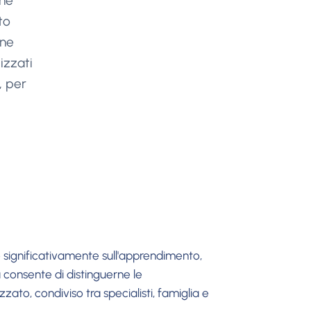
che
to
one
izzati
, per
 significativamente sull'apprendimento,
a consente di distinguerne le
zzato, condiviso tra specialisti, famiglia e