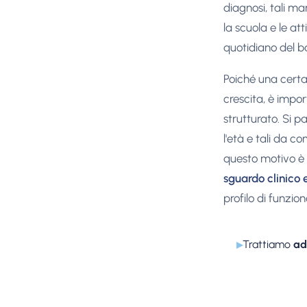
diagnosi, tali ma
la scuola e le at
quotidiano del 
Poiché una certa 
crescita, è impor
strutturato. Si p
l'età e tali da c
questo motivo 
sguardo clinico 
profilo di funzi
▸
Trattiamo
ad