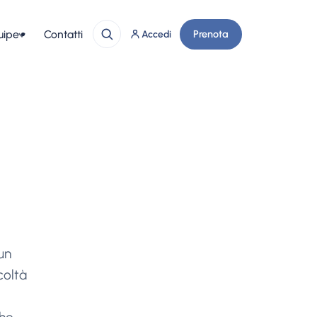
uipe
Contatti
Prenota
Accedi
un
coltà