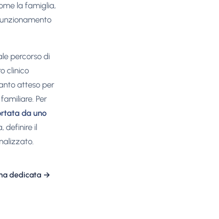
come la famiglia,
il funzionamento
ale percorso di
o clinico
uanto atteso per
familiare. Per
ortata da uno
 definire il
nalizzato.
ina dedicata
→