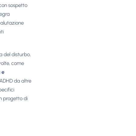
con sospetto
tegra
valutazione
ti
 del disturbo,
volte, come
 e
'ADHD da altre
ecifici
un progetto di