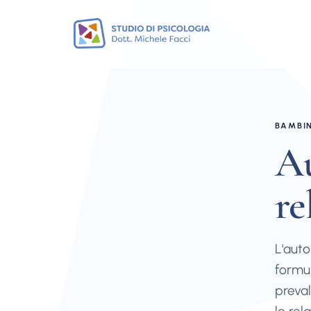
BAMBIN
Au
re
L'auto
formu
preval