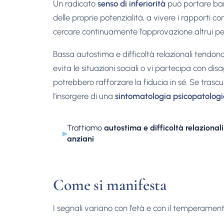
Un radicato
senso di inferiorità
può portare bamb
delle proprie potenzialità, a vivere i rapporti con
cercare continuamente l'approvazione altrui per 
Bassa autostima e difficoltà relazionali tendon
evita le situazioni sociali o vi partecipa con dis
potrebbero rafforzare la fiducia in sé. Se trasc
l'insorgere di una
sintomatologia psicopatolog
Trattiamo
autostima e difficoltà relazionali
▸
anziani
Come si manifesta
I segnali variano con l'età e con il temperament