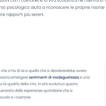
azioni con i coetanei e la vita scolastica ne risentono.
so psicologico aiuta a riconoscere le proprie risorse
ire rapporti più sereni.
che si ha di sé e quella che si desidererebbe avere:
 possono emergere
sentimenti di inadeguatezza
e una
la qualità della vita. In età evolutiva questa
uenzata dalle esperienze quotidiane che si
cuola e i coetanei.