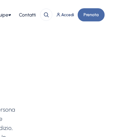
uipe
Contatti
Prenota
Accedi
ersona
e
izio,