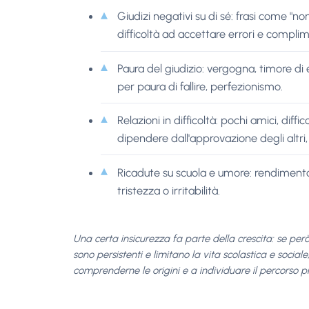
Giudizi negativi su di sé: frasi come "no
difficoltà ad accettare errori e complim
Paura del giudizio: vergogna, timore di
per paura di fallire, perfezionismo.
Relazioni in difficoltà: pochi amici, diff
dipendere dall'approvazione degli altri, ri
Ricadute su scuola e umore: rendimento 
tristezza o irritabilità.
Una certa insicurezza fa parte della crescita: se però l
sono persistenti e limitano la vita scolastica e socia
comprenderne le origini e a individuare il percorso p