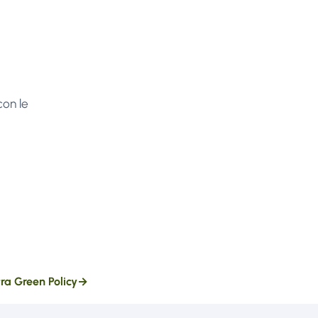
con le
tra Green Policy
→