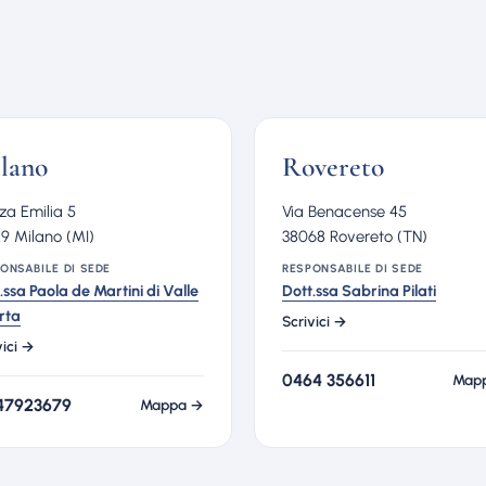
lano
Rovereto
za Emilia 5
Via Benacense 45
9 Milano (MI)
38068 Rovereto (TN)
ONSABILE DI SEDE
RESPONSABILE DI SEDE
.ssa Paola de Martini di Valle
Dott.ssa Sabrina Pilati
rta
Scrivici →
vici →
0464 356611
Map
47923679
Mappa →