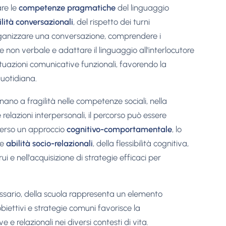
are le
competenze pragmatiche
del linguaggio
ilità conversazionali
, del rispetto dei turni
rganizzare una conversazione, comprendere i
ne non verbale e adattare il linguaggio all'interlocutore
ituazioni comunicative funzionali, favorendo la
uotidiana.
no a fragilità nelle competenze sociali, nella
elazioni interpersonali, il percorso può essere
verso un approccio
cognitivo-comportamentale
, lo
le
abilità socio-relazionali
, della flessibilità cognitiva,
i e nell'acquisizione di strategie efficaci per
essario, della scuola rappresenta un elemento
biettivi e strategie comuni favorisce la
 relazionali nei diversi contesti di vita.