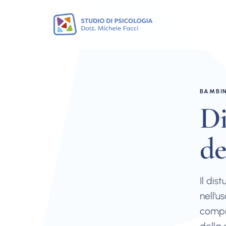
BAMBIN
Di
de
Il dis
nell'u
compre