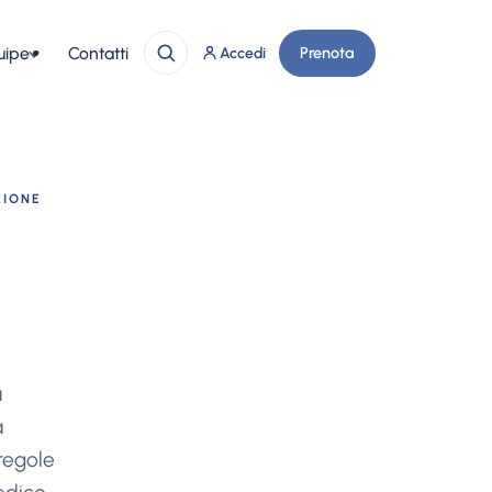
uipe
Contatti
Prenota
Accedi
ZIONE
à
a
regole