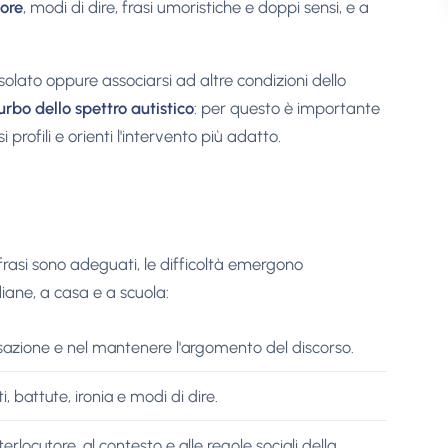
ore
, modi di dire, frasi umoristiche e doppi sensi, e a
olato oppure associarsi ad altre condizioni dello
urbo dello spettro autistico
: per questo è importante
i profili e orienti l'intervento più adatto.
rasi sono adeguati, le difficoltà emergono
iane, a casa e a scuola:
versazione e nel mantenere l'argomento del discorso.
, battute, ironia e modi di dire.
interlocutore, al contesto e alle regole sociali della