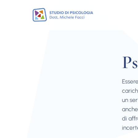
Ps
Essere
carich
un ser
anche 
di aff
incert