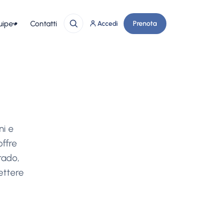
uipe
Contatti
Prenota
Accedi
i
ni e
offre
rado,
ettere