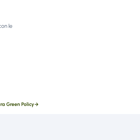
con le
tra Green Policy
→