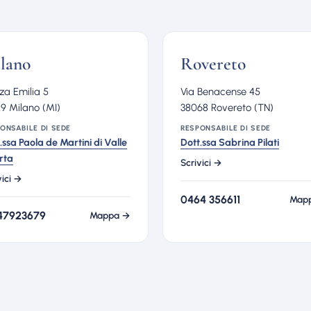
lano
Rovereto
za Emilia 5
Via Benacense 45
9 Milano (MI)
38068 Rovereto (TN)
ONSABILE DI SEDE
RESPONSABILE DI SEDE
.ssa Paola de Martini di Valle
Dott.ssa Sabrina Pilati
rta
Scrivici →
vici →
0464 356611
Map
47923679
Mappa →